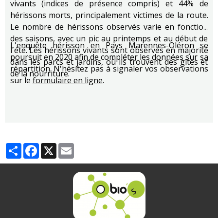
vivants (indices de présence compris) et 44% de
hérissons morts, principalement victimes de la route.
Le nombre de hérissons observés varie en fonction
des saisons, avec un pic au printemps et au début de
L'enquête hérisson en Pays Marennes-Oléron se
l'été. Les hérissons vivants sont observés en majorité
poursuit en 2020 afin de compléter les données sur sa
dans les parcs et jardins, où ils trouvent des gîtes et
répartition. N'hésitez pas à signaler vos observations
de la nourriture.
sur le
formulaire en ligne
.
Partager
Facebook
X
Email